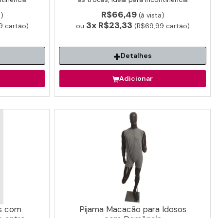
idosos.
e cuidado assistido de idosos.
R$66,49
a)
(à vista)
3x
R$23,33
 cartão)
ou
(R$69,99 cartão)
Detalhes
Adicionar
s com
Pijama Macacão para Idosos