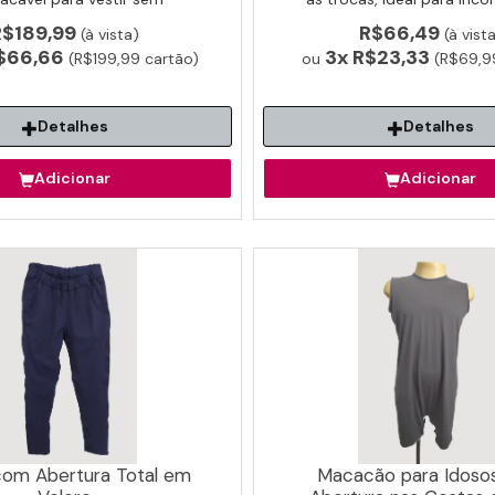
. Ideal para idosos e pós-
e cuidado assistido de 
R$189,99
R$66,49
(à vista)
(à vist
úrgico e reabilitação.
$66,66
3x
R$23,33
(R$199,99 cartão)
ou
(R$69,99
Detalhes
Detalhes
Adicionar
Adicionar
com Abertura Total em
Macacão para Idoso