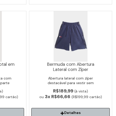
otal em
Bermuda com Abertura
Lateral com Zíper
eta com
Abertura lateral com zíper
 parte
destacável para vestir sem
ou despir
esforço. Ideal para idosos e pós-
R$189,99
a)
(à vista)
cirúrgico e reabilitação.
3x
R$66,66
99 cartão)
ou
(R$199,99 cartão)
Detalhes