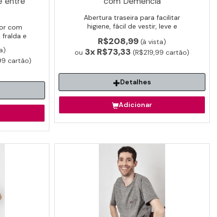
e entre
com Demência
Abertura traseira para facilitar
higiene, fácil de vestir, leve e
ior com
confortável para idoso não retirar
 fralda e
R$208,99
(à vista)
a roupa. Pode ser utilizado por
a)
3x
R$73,33
ou
baixo da roupa.
(R$219,99 cartão)
9 cartão)
Detalhes
Adicionar