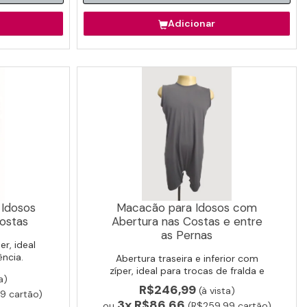
Adicionar
 Idosos
Macacão para Idosos com
ostas
Abertura nas Costas e entre
as Pernas
r, ideal
ncia.
Abertura traseira e inferior com
zíper, ideal para trocas de fralda e
a)
higiene facilitada.
R$246,99
(à vista)
9 cartão)
3x
R$86,66
ou
(R$259,99 cartão)