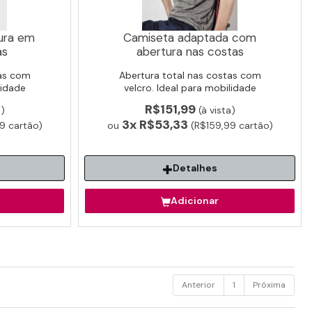
ura em
Camiseta adaptada com
as
abertura nas costas
tas com
Abertura total nas costas com
lidade
velcro. Ideal para mobilidade
gia.
reduzida e pós-cirurgia.
R$151,99
a)
(à vista)
3x
R$53,33
9 cartão)
ou
(R$159,99 cartão)
Detalhes
Adicionar
Anterior
1
Próxima