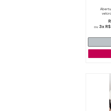
Abertu
velcr
interna.
R
3x
R$
ou