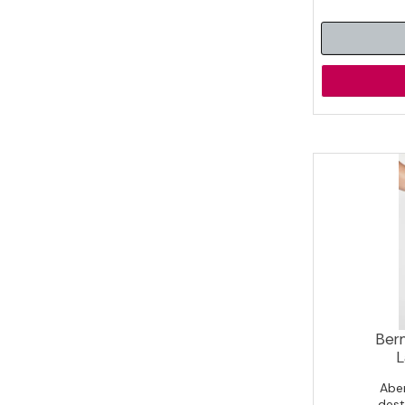
Ber
L
Aber
dest