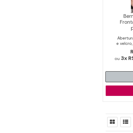
Ber
Front
Abertura
e velcro
Id
3x
R
ou