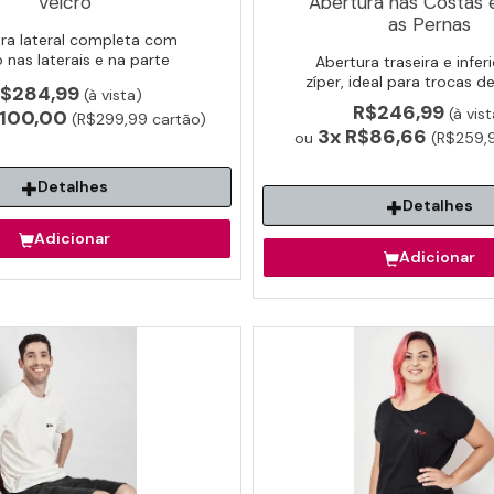
Velcro
Abertura nas Costas 
as Pernas
ra lateral completa com
o nas laterais e na parte
Abertura traseira e infer
 Ideal para vestir ou despir
zíper, ideal para trocas de
$284,99
(à vista)
sem esforço.
higiene facilitada.
R$246,99
(à vist
100,00
(R$299,99 cartão)
3x
R$86,66
ou
(R$259,9
Detalhes
Detalhes
Adicionar
Adicionar