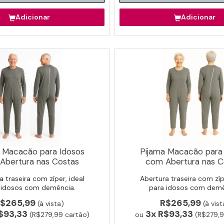
Adicionar
Adicionar
 Macacão para Idosos
Pijama Macacão para
Abertura nas Costas
com Abertura nas C
a traseira com zíper, ideal
Abertura traseira com zípe
 idosos com demência.
para idosos com demê
$265,99
R$265,99
(à vista)
(à vist
$93,33
3x
R$93,33
(R$279,99 cartão)
ou
(R$279,9