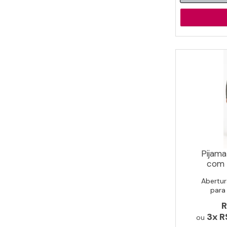
Pijama
com 
Abertur
para
R
3x
R
ou