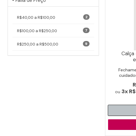
Faixa de Preço
2
R$40,00 a R$100,00
7
R$100,00 a R$250,00
9
R$250,00 a R$500,00
Calça
e
Fechament
cuidado
R
3x
R$
ou