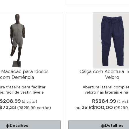
 Macacão para Idosos
Calça com Abertura T
com Demência
Velcro
ra traseira para facilitar
Abertura lateral compl
ne, fácil de vestir, leve e
velcro nas laterais e na
vel para idoso não retirar
interna. Ideal para vestir 
$208,99
R$284,99
(à vista)
(à vist
a. Pode ser utilizado por
sem esforço.
$73,33
3x
R$100,00
baixo da roupa.
(R$219,99 cartão)
ou
(R$299,
Detalhes
Detalhes