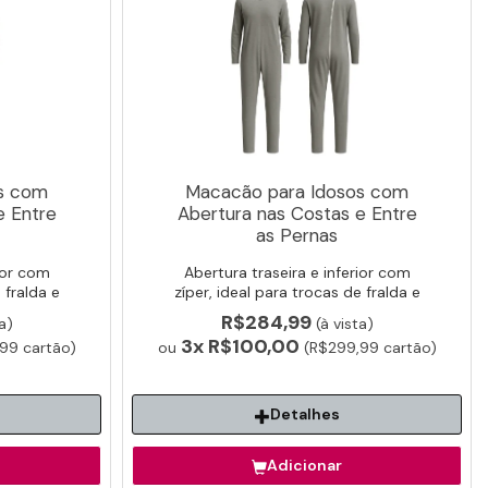
s com
Macacão para Idosos com
e Entre
Abertura nas Costas e Entre
as Pernas
ior com
Abertura traseira e inferior com
 fralda e
zíper, ideal para trocas de fralda e
higiene facilitada.
R$284,99
a)
(à vista)
3x
R$100,00
99 cartão)
ou
(R$299,99 cartão)
Detalhes
Adicionar