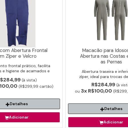
 com Abertura Frontal
Macacão para Idoso
m Zíper e Velcro
Abertura nas Costas 
as Pernas
o frontal prático, facilita
s e higiene de acamados e
Abertura traseira e infer
idosos.
zíper, ideal para trocas de
$284,99
(à vista)
higiene facilitada.
R$284,99
(à vist
100,00
(R$299,99 cartão)
3x
R$100,00
ou
(R$299,
Detalhes
Detalhes
Adicionar
Adicionar