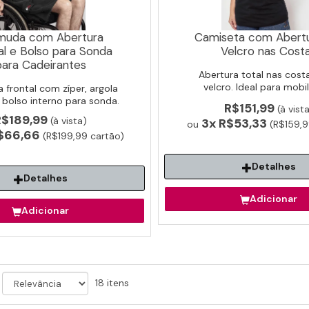
muda com Abertura
Camiseta com Abert
al e Bolso para Sonda
Velcro nas Cost
para Cadeirantes
Abertura total nas cos
velcro. Ideal para mobi
 frontal com zíper, argola
reduzida e pós-cirur
, bolso interno para sonda.
R$151,99
(à vist
eal para cadeirantes.
R$189,99
(à vista)
3x
R$53,33
ou
(R$159,9
$66,66
(R$199,99 cartão)
Detalhes
Detalhes
Adicionar
Adicionar
18 itens