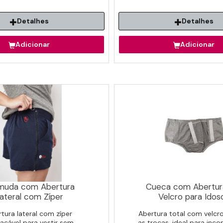
Detalhes
Detalhes
Adicionar
Adicionar
muda com Abertura
Cueca com Abertu
ateral com Zíper
Velcro para Idos
tura lateral com zíper
Abertura total com velcro,
acável para vestir sem
as trocas, ideal para inco