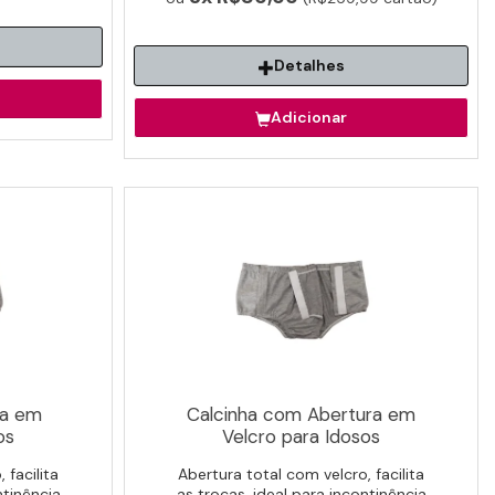
Detalhes
Adicionar
ra em
Calcinha com Abertura em
os
Velcro para Idosos
 facilita
Abertura total com velcro, facilita
ntinência
as trocas, ideal para incontinência