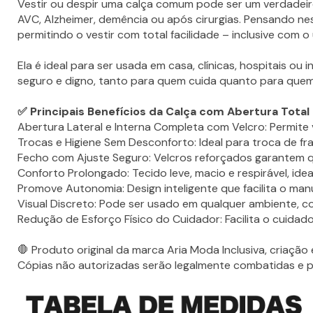
Vestir ou despir uma calça comum pode ser um verdadeir
AVC, Alzheimer, demência ou após cirurgias. Pensando ness
permitindo o vestir com total facilidade – inclusive com o
Ela é ideal para ser usada em casa, clínicas, hospitais ou 
seguro e digno, tanto para quem cuida quanto para quem
✅ Principais Benefícios da Calça com Abertura Total
Abertura Lateral e Interna Completa com Velcro: Permite 
Trocas e Higiene Sem Desconforto: Ideal para troca de fr
Fecho com Ajuste Seguro: Velcros reforçados garantem qu
Conforto Prolongado: Tecido leve, macio e respirável, ide
Promove Autonomia: Design inteligente que facilita o manu
Visual Discreto: Pode ser usado em qualquer ambiente, c
Redução de Esforço Físico do Cuidador: Facilita o cuidad
🛑 Produto original da marca Aria Moda Inclusiva, criação 
Cópias não autorizadas serão legalmente combatidas e p