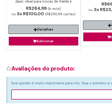
e cuidado a
zíper, ideal para trocas de fralda e
R$6
higiene facilitada.
R$284,99
(à vista)
3x
R$23
ou
3x
R$100,00
ou
(R$299,99 cartão)
Detalhes
Adicionar
Avaliações do produto:
Sua opinião é muito importante para nós. Seja o primeiro a 