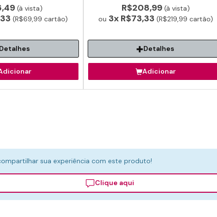
ssistido de idosos.
confortável para idoso não retirar
6,49
R$208,99
(à vista)
(à vista)
a roupa. Pode ser utilizado por
,33
3x
R$73,33
(R$69,99 cartão)
ou
baixo da roupa.
(R$219,99 cartão)
Detalhes
Detalhes
Adicionar
Adicionar
compartilhar sua experiência com este produto!
Clique aqui