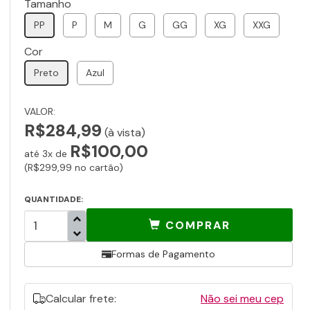
Tamanho
PP
P
M
G
GG
XG
XXG
Cor
Preto
Azul
VALOR:
R$284,99
(à vista)
R$100,00
até 3x de
(R$299,99 no cartão)
QUANTIDADE:
COMPRAR
Formas de Pagamento
Calcular frete:
Não sei meu cep