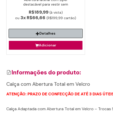
destacável para vestir sem
esforço. Ideal para idosos e pós-
R$189,99
(à vista)
cirúrgico e reabilitação.
3x
R$66,66
ou
(R$199,99 cartão)
Detalhes
Adicionar
Informações do produto:
Calça com Abertura Total em Velcro
ATENÇÃO: PRAZO DE CONFECÇÃO DE ATÉ 3 DIAS ÚTEIS
Calça Adaptada com Abertura Total em Velcro – Trocas 