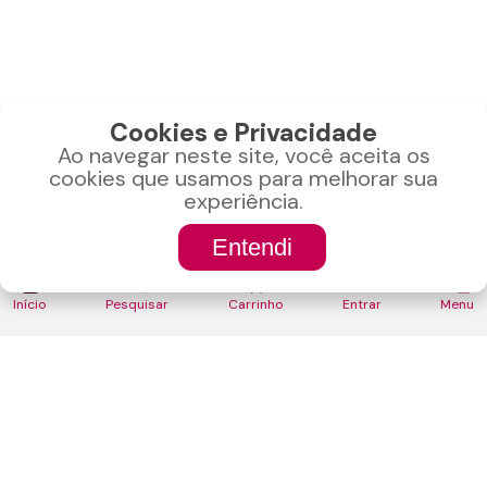
Cookies e Privacidade
Ao navegar neste site, você aceita os
CONTATO
cookies que usamos para melhorar sua
experiência.
Bauru-SP
Entendi
CNPJ: 22.040.990/0001-24
(0)
Liga pra gente
ou manda um whats!
Início
Pesquisar
Carrinho
Entrar
Menu
(14) 99762-9045
LOJA
Minha Conta