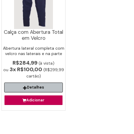
Calça com Abertura Total
em Velcro
Abertura lateral completa com
velcro nas laterais e na parte
interna. Ideal para vestir ou
R$284,99
(à vista)
despir sem esforço.
3x
R$100,00
ou
(R$299,99
cartão)
Detalhes
Adicionar