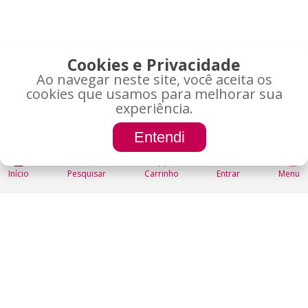
Cookies e Privacidade
Ao navegar neste site, você aceita os
cookies que usamos para melhorar sua
experiência.
CONTATO
Entendi
(0)
Bauru-SP
CNPJ: 22.040.990/0001-24
Início
Pesquisar
Carrinho
Entrar
Menu
Liga pra gente
ou manda um whats!
(14) 99762-9045
LOJA
Minha Conta