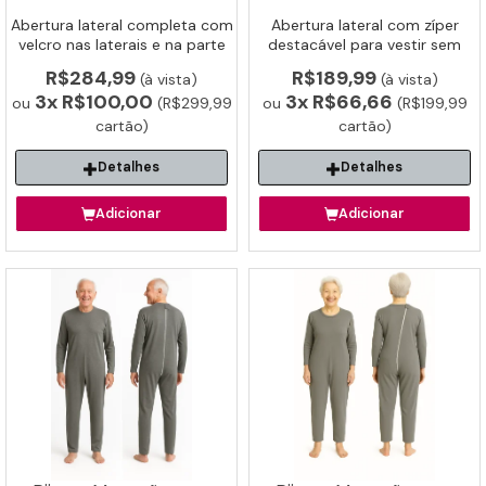
Abertura lateral completa com
Abertura lateral com zíper
velcro nas laterais e na parte
destacável para vestir sem
interna. Ideal para vestir ou
esforço. Ideal para idosos e
R$284,99
R$189,99
(à vista)
(à vista)
despir sem esforço.
pós-cirúrgico e reabilitação.
3x
R$100,00
3x
R$66,66
ou
(R$299,99
ou
(R$199,99
cartão)
cartão)
Detalhes
Detalhes
Adicionar
Adicionar