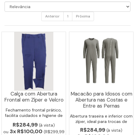
Anterior
1
Próxima
Calça com Abertura
Macacão para Idosos com
Frontal em Zíper e Velcro
Abertura nas Costas e
Entre as Pernas
Fechamento frontal prático,
facilita cuidados e higiene de
Abertura traseira e inferior com
acamados e idosos.
zíper, ideal para trocas de
R$284,99
(à vista)
fralda e higiene facilitada.
R$284,99
(à vista)
3x
R$100,00
ou
(R$299,99