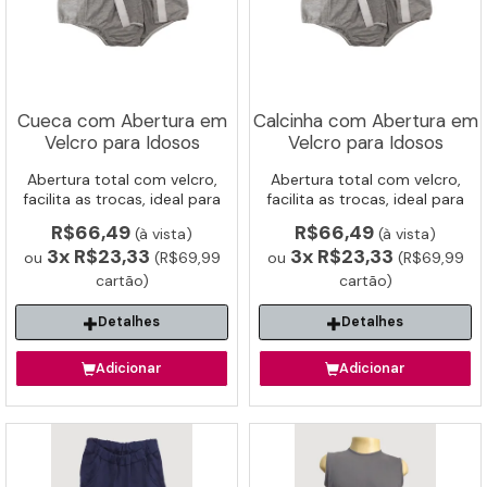
Cueca com Abertura em
Calcinha com Abertura em
Detalhes
Velcro para Idosos
Velcro para Idosos
Detalhes
Abertura total com velcro,
Abertura total com velcro,
Adicionar
facilita as trocas, ideal para
facilita as trocas, ideal para
Adicionar
incontinência e cuidado
incontinência e cuidado
R$66,49
R$66,49
(à vista)
(à vista)
assistido de idosos.
assistido de idosos.
3x
R$23,33
3x
R$23,33
ou
(R$69,99
ou
(R$69,99
cartão)
cartão)