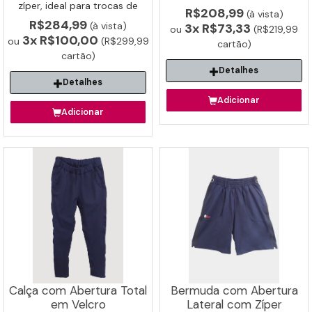
confortável para idoso não
zíper, ideal para trocas de
R$208,99
(à vista)
retirar a roupa. Pode ser
fralda e higiene facilitada.
R$284,99
(à vista)
3x
R$73,33
utilizado por baixo da roupa.
ou
(R$219,99
3x
R$100,00
ou
(R$299,99
cartão)
cartão)
Detalhes
Detalhes
Adicionar
Adicionar
Calça com Abertura Total
Bermuda com Abertura
em Velcro
Lateral com Zíper