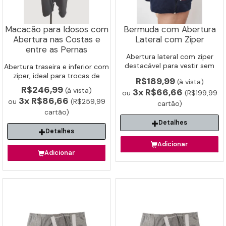
Detalhes
Detalhes
Macacão para Idosos com
Bermuda com Abertura
Abertura nas Costas e
Lateral com Zíper
Adicionar
Adicionar
entre as Pernas
Abertura lateral com zíper
destacável para vestir sem
Abertura traseira e inferior com
esforço. Ideal para idosos e
zíper, ideal para trocas de
R$189,99
(à vista)
pós-cirúrgico e reabilitação.
fralda e higiene facilitada.
R$246,99
(à vista)
3x
R$66,66
ou
(R$199,99
3x
R$86,66
ou
(R$259,99
cartão)
cartão)