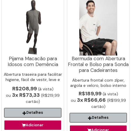
Pijama Macacão para
Bermuda com Abertura
Idosos com Demência
Frontal e Bolso para Sonda
para Cadeirantes
Abertura traseira para facilitar
higiene, fácil de vestir, leve e
Abertura frontal com zíper,
confortável para idoso não
argola e velcro, bolso interno
R$208,99
(à vista)
retirar a roupa. Pode ser
para sonda. Ideal para
R$189,99
Detalhes
(à vista)
3x
R$73,33
utilizado por baixo da roupa.
ou
(R$219,99
cadeirantes.
Detalhes
3x
R$66,66
ou
(R$199,99
cartão)
cartão)
Adicionar
Adicionar