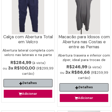
Calça com Abertura Total
Macacão para Idosos com
em Velcro
Abertura nas Costas e
entre as Pernas
Abertura lateral completa com
velcro nas laterais e na parte
Abertura traseira e inferior com
Detalhes
Detalhes
interna. Ideal para vestir ou
zíper, ideal para trocas de
R$284,99
(à vista)
despir sem esforço.
fralda e higiene facilitada.
R$246,99
(à vista)
3x
R$100,00
ou
(R$299,99
Adicionar
Adicionar
3x
R$86,66
ou
(R$259,99
cartão)
cartão)