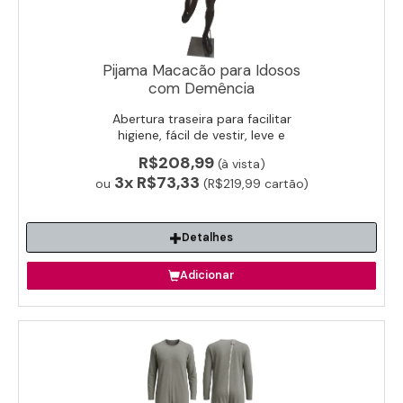
Pijama Macacão para Idosos
com Demência
Abertura traseira para facilitar
higiene, fácil de vestir, leve e
confortável para idoso não retirar
R$208,99
(à vista)
a roupa. Pode ser utilizado por
3x
R$73,33
ou
baixo da roupa.
(R$219,99 cartão)
Detalhes
Adicionar