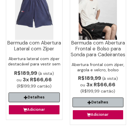
Bermuda com Abertura
Bermuda com Abertura
Lateral com Zíper
Frontal e Bolso para
Sonda para Cadeirantes
Abertura lateral com zíper
destacável para vestir sem
Abertura frontal com zíper,
esforço. Ideal para idosos e
argola e velcro, bolso
R$189,99
(à vista)
pós-cirúrgico e reabilitação.
interno para sonda. Ideal
R$189,99
(à vista)
3x
R$66,66
ou
para cadeirantes.
3x
R$66,66
ou
(R$199,99 cartão)
(R$199,99 cartão)