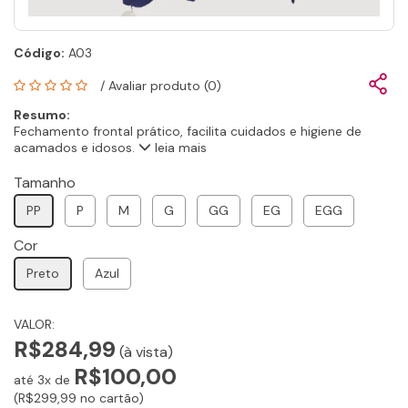
Código:
A03
/
Avaliar produto (0)
Resumo:
Fechamento frontal prático, facilita cuidados e higiene de
acamados e idosos.
leia mais
Tamanho
PP
P
M
G
GG
EG
EGG
Cor
Preto
Azul
VALOR:
R$284,99
(à vista)
R$100,00
até 3x de
(R$299,99 no cartão)