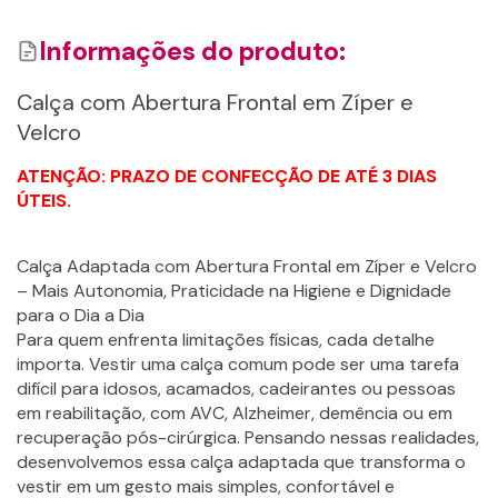
Informações do produto:
Calça com Abertura Frontal em Zíper e
Velcro
Detalhes
Detalhes
ATENÇÃO: PRAZO DE CONFECÇÃO DE ATÉ 3 DIAS
Adicionar
ÚTEIS.
Adicionar
Calça Adaptada com Abertura Frontal em Zíper e Velcro
– Mais Autonomia, Praticidade na Higiene e Dignidade
para o Dia a Dia
Para quem enfrenta limitações físicas, cada detalhe
importa. Vestir uma calça comum pode ser uma tarefa
difícil para idosos, acamados, cadeirantes ou pessoas
em reabilitação, com AVC, Alzheimer, demência ou em
recuperação pós-cirúrgica. Pensando nessas realidades,
desenvolvemos essa calça adaptada que transforma o
vestir em um gesto mais simples, confortável e