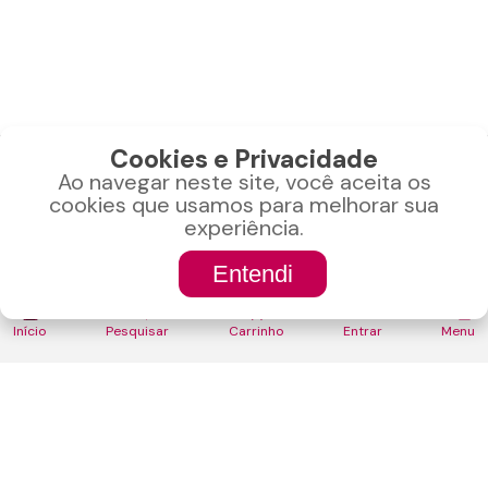
Cookies e Privacidade
Ao navegar neste site, você aceita os
CONTATO
cookies que usamos para melhorar sua
experiência.
Bauru-SP
Entendi
CNPJ: 22.040.990/0001-24
(0)
Liga pra gente
ou manda um whats!
Início
Pesquisar
Carrinho
Entrar
Menu
(14) 99762-9045
LOJA