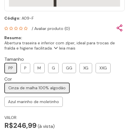
Código:
A09-F
/
Avaliar produto (0)
Resumo:
Abertura traseira e inferior com zíper, ideal para trocas de
fralda e higiene facilitada.
leia mais
Tamanho
PP
P
M
G
GG
XG
XXG
Cor
Cinza de malha 100% algodão
Azul marinho de moletinho
VALOR:
R$246,99
(à vista)