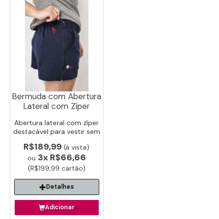
Bermuda com Abertura
Lateral com Zíper
Abertura lateral com zíper
destacável para vestir sem
esforço. Ideal para idosos e
R$189,99
(à vista)
pós-cirúrgico e reabilitação.
3x
R$66,66
ou
(R$199,99 cartão)