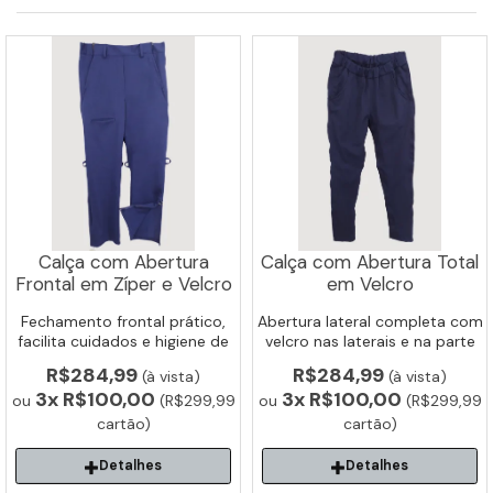
Calça com Abertura
Calça com Abertura Total
Frontal em Zíper e Velcro
em Velcro
Fechamento frontal prático,
Abertura lateral completa com
facilita cuidados e higiene de
velcro nas laterais e na parte
acamados e idosos.
interna. Ideal para vestir ou
R$284,99
R$284,99
(à vista)
(à vista)
despir sem esforço.
3x
R$100,00
3x
R$100,00
ou
(R$299,99
ou
(R$299,99
cartão)
cartão)