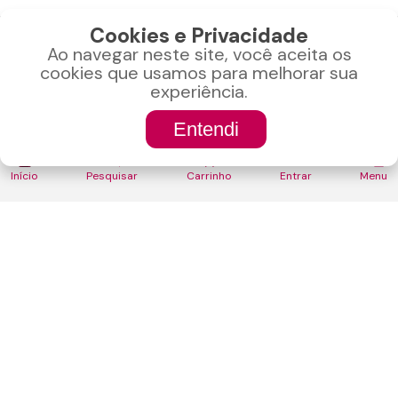
Cookies e Privacidade
Ao navegar neste site, você aceita os
CONTATO
cookies que usamos para melhorar sua
experiência.
Bauru-SP
Entendi
CNPJ: 22.040.990/0001-24
(0)
Liga pra gente
ou manda um whats!
Início
Pesquisar
Carrinho
Entrar
Menu
(14) 99762-9045
LOJA
Minha Conta
Termos de Uso
Trocas e devoluções