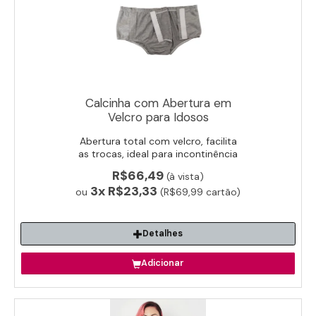
Calcinha com Abertura em
Velcro para Idosos
Abertura total com velcro, facilita
as trocas, ideal para incontinência
Detalhes
e cuidado assistido de idosos.
R$66,49
(à vista)
3x
R$23,33
ou
(R$69,99 cartão)
Adicionar