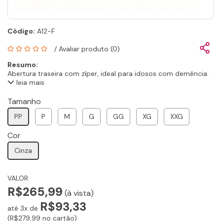
Código:
A12-F
/
Avaliar produto (0)
Resumo:
Abertura traseira com zíper, ideal para idosos com demência.
leia mais
Tamanho
PP
P
M
G
GG
XG
XXG
Cor
Cinza
VALOR:
R$265,99
(à vista)
R$93,33
até 3x de
(R$279,99 no cartão)