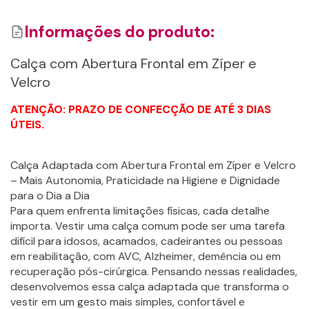
Informações do produto:
Calça com Abertura Frontal em Zíper e
Velcro
Detalhes
Detalhes
ATENÇÃO: PRAZO DE CONFECÇÃO DE ATÉ 3 DIAS
Adicionar
ÚTEIS.
Adicionar
Calça Adaptada com Abertura Frontal em Zíper e Velcro
– Mais Autonomia, Praticidade na Higiene e Dignidade
para o Dia a Dia
Para quem enfrenta limitações físicas, cada detalhe
importa. Vestir uma calça comum pode ser uma tarefa
difícil para idosos, acamados, cadeirantes ou pessoas
em reabilitação, com AVC, Alzheimer, demência ou em
recuperação pós-cirúrgica. Pensando nessas realidades,
desenvolvemos essa calça adaptada que transforma o
vestir em um gesto mais simples, confortável e