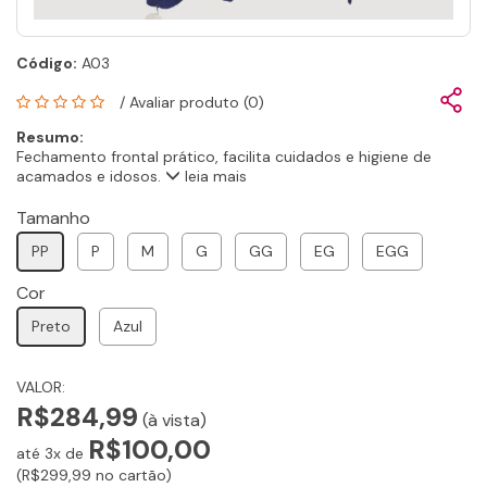
Código:
A03
/
Avaliar produto (0)
Resumo:
Fechamento frontal prático, facilita cuidados e higiene de
acamados e idosos.
leia mais
Tamanho
PP
P
M
G
GG
EG
EGG
Cor
Preto
Azul
VALOR:
R$284,99
(à vista)
R$100,00
até 3x de
(R$299,99 no cartão)