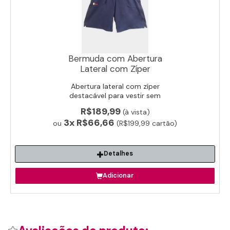
Bermuda com Abertura
Lateral com Zíper
Abertura lateral com zíper
destacável para vestir sem
esforço. Ideal para idosos e pós-
R$189,99
(à vista)
cirúrgico e reabilitação.
3x
R$66,66
ou
(R$199,99 cartão)
Detalhes
Adicionar