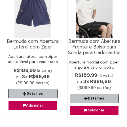
Bermuda com Abertura
Bermuda com Abertura
Lateral com Zíper
Frontal e Bolso para
Sonda para Cadeirantes
Abertura lateral com zíper
destacável para vestir sem
Abertura frontal com zíper,
esforço. Ideal para idosos e
argola e velcro, bolso
R$189,99
(à vista)
pós-cirúrgico e reabilitação.
interno para sonda. Ideal
R$189,99
(à vista)
3x
R$66,66
ou
para cadeirantes.
3x
R$66,66
ou
(R$199,99 cartão)
(R$199,99 cartão)